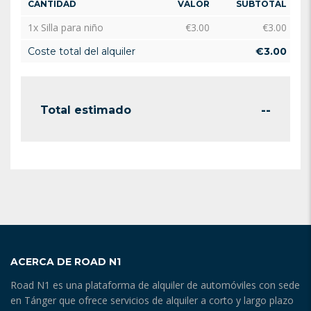
CANTIDAD
VALOR
SUBTOTAL
1x Silla para niño
€
3.00
€
3.00
Coste total del alquiler
€
3.00
--
Total estimado
ACERCA DE ROAD N1
Road N1 es una plataforma de alquiler de automóviles con sede
en Tánger que ofrece servicios de alquiler a corto y largo plazo