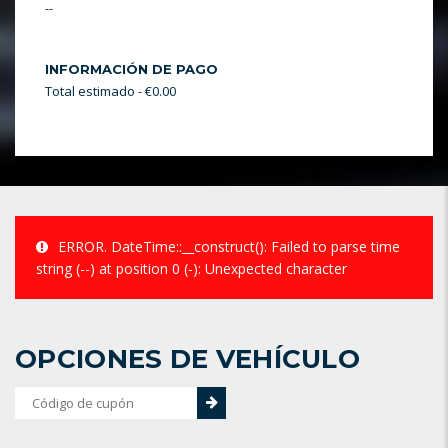
--
INFORMACIÓN DE PAGO
Total estimado - €0.00
ERROR.
DateTime::__construct(): Failed to parse time
string (--) at position 0 (-): Unexpected character
OPCIONES DE VEHÍCULO